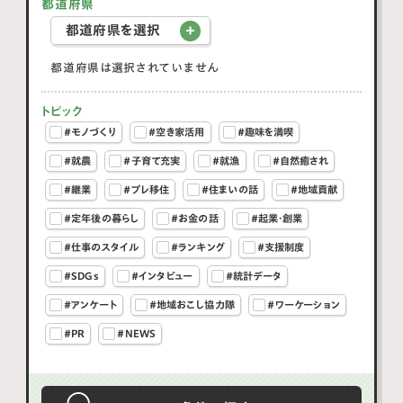
都道府県
都道府県を選択
都道府県は選択されていません
トピック
#モノづくり
#空き家活用
#趣味を満喫
#就農
#子育て充実
#就漁
#自然癒され
#継業
#プレ移住
#住まいの話
#地域貢献
#定年後の暮らし
#お金の話
#起業・創業
#仕事のスタイル
#ランキング
#支援制度
#SDGs
#インタビュー
#統計データ
#アンケート
#地域おこし協力隊
#ワーケーション
#PR
#NEWS