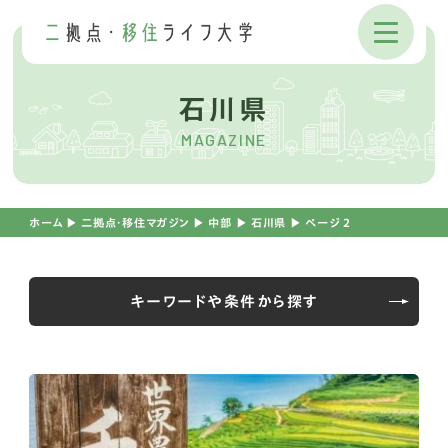
石川県
MAGAZINE
ホーム
▶︎
二拠点・移住マガジン
▶︎
中部
▶︎
石川県
▶︎
ページ 2
キーワードや条件から探す