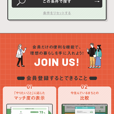
この条件で
探す
会員だけの便利な機能で、
理想の暮らしを手に入れよう！
JOIN US!
会員登録するとできること
01
02
「やりたいこと」に応じた
今住んでいるまちとの
マッチ度の表示
比較