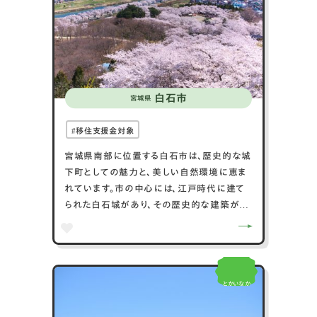
所です。自然の美しさと地域コミュニティの強
さが感じられる町です。
白石市
宮城県
移住支援金対象
宮城県南部に位置する白石市は、歴史的な城
下町としての魅力と、美しい自然環境に恵ま
れています。市の中心には、江戸時代に建て
られた白石城があり、その歴史的な建築が市
のシンボルとなっています。また、白石市は
「白石蔵王」の麓に位置し、冬にはスキー場が
賑わいます。蔵王連峰の豊かな自然は、ハイ
キングや温泉、美しい紅葉といった四季折々
とかいなか
の楽しみを提供しています。さらに、地元産の
お米や野菜を使った料理も評価が高く、食文