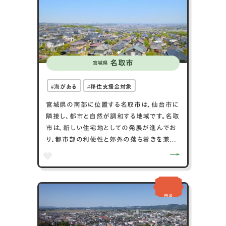
化も市の大きな魅力の一つです。
名取市
宮城県
海がある
移住支援金対象
宮城県の南部に位置する名取市は、仙台市に
隣接し、都市と自然が調和する地域です。名取
市は、新しい住宅地としての発展が進んでお
り、都市部の利便性と郊外の落ち着きを兼ね
備えています。また、市内には「名取川」が流
れ、河川敷では季節ごとに桜や菜の花が咲き
誇り、地域住民に親しまれています。2011年
の東日本大震災で被害を受けた後、市は災害
田舎
からの復興を遂げ、新たな商業施設や公共施
設が建設されています。自然の美しさと新し
い都市開発が進む名取市は、訪れる人々に多