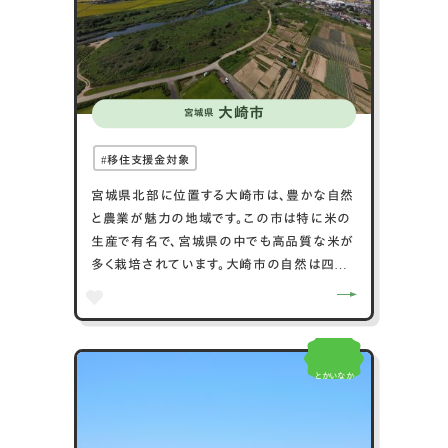
しい生活の復興が同時に進む東松島市は、訪
れる人々に多様な魅力を提供しています。
大崎市
宮城県
移住支援金対象
宮城県北部に位置する大崎市は、豊かな自然
と農業が魅力の地域です。この市は特に米の
生産で有名で、宮城県の中でも高品質な米が
多く栽培されています。大崎市の自然は四季
折々の景色が楽しめ、特に紅葉や桜の名所と
して知られています。また、市内には鳴子温泉
郷があり、多くの温泉が点在しており、観光客
に人気のスポットです。歴史的な寺社も多く、
とかいなか
地域の文化や歴史に触れることができるのも
大崎市の魅力の一つです。