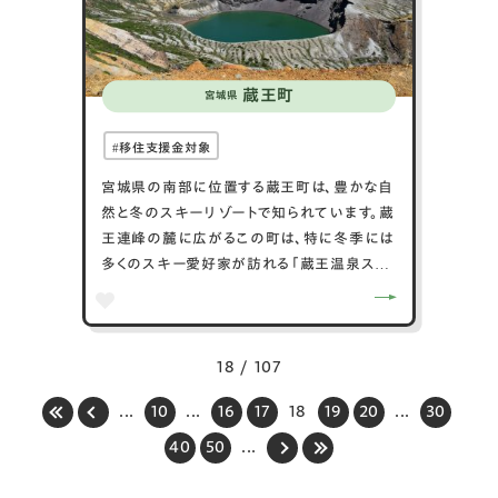
蔵王町
宮城県
移住支援金対象
宮城県の南部に位置する蔵王町は、豊かな自
然と冬のスキーリゾートで知られています。蔵
王連峰の麓に広がるこの町は、特に冬季には
多くのスキー愛好家が訪れる「蔵王温泉スキ
ー場」で有名です。その他、町全体が美しい温
泉地としても知られ、硫黄の香りが漂う露天
風呂からは壮大な自然景観を楽しむことがで
きます。また、春には「蔵王エコーライン」を通
18 / 107
じて、美しい山桜や新緑が訪れる人々を魅了
...
10
...
16
17
18
19
20
...
30
します。自然と共生する観光とリクリエーショ
ンの町として、蔵王町は多くの訪問者に愛さ
40
50
...
れています。