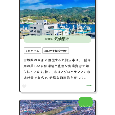
気仙沼市
宮城県
海がある
移住支援金対象
宮城県の東部に位置する気仙沼市は、三陸海
岸の美しい自然環境と豊富な漁業資源で知
られています。特に、市はマグロとサンマの水
揚げ量で有名で、新鮮な海産物を楽しむこと
ができます。2011年の東日本大震災により大
きな被害を受けた後、市は復興に向けて力強
く歩みを進めており、新たな公共施設や観光
施設が次々と建設されています。気仙沼市は
とかいなか
また、地元の祭りや伝統的な行事が豊富で、
地元の文化を感じることができる魅力的な場