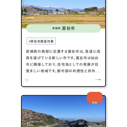
富谷市
宮城県
移住支援金対象
宮城県の南部に位置する富谷市は、急速に成
長を遂げている新しい市です。富谷市は仙台
市に隣接しており、住宅地としての発展が目
覚ましい地域です。都市部の利便性と郊外の
快適な住環境が融合しており、若い家族を中
心に人気を集めています。市内では、商業施
設や教育施設が充実しており、生活の利便性
が高いです。また、富谷市からは仙台市中心部
田舎
へのアクセスも良好で、ビジネスやショッピン
グに便利です。新しいコミュニティが形成され
つつある富谷市は、宮城県内で注目される成
長都市です。