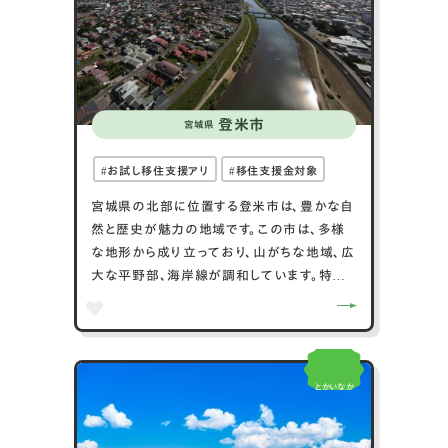
登米市
宮城県
お試し移住支援アリ
移住支援金対象
宮城県の北部に位置する登米市は、豊かな自
然と歴史が魅力の地域です。この市は、多様
な地形から成り立っており、山がちな地域、広
大な平野部、海岸線が調和しています。特に、
農業が盛んで、特に米作が中心であり、質の
高い米が生産されています。登米市にはま
た、歴史的な城跡や古い神社、伝統的な町並
みが残り、文化遺産としての価値も高いです。
とかいなか
地元の祭りや行事も活発で、地域の伝統と文
化を今に伝える重要な役割を果たしていま
す。登米市はその自然の美しさと豊かな歴史