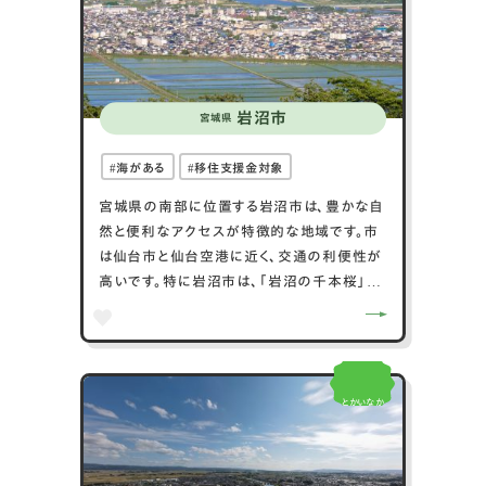
な都市環境を持つ場所です。
岩沼市
宮城県
海がある
移住支援金対象
宮城県の南部に位置する岩沼市は、豊かな自
然と便利なアクセスが特徴的な地域です。市
は仙台市と仙台空港に近く、交通の利便性が
高いです。特に岩沼市は、「岩沼の千本桜」と
して知られる桜の名所があり、春には多くの
観光客で賑わいます。また、市内には広大な
農地が広がり、特に米の生産が盛んで、高品
質な農産物が多くの人々に愛されています。
とかいなか
自然と都市生活が融合する岩沼市は、居住や
訪問に魅力的な選択肢を提供しています。