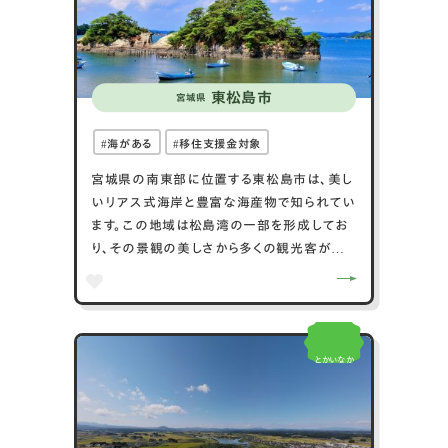
東松島市
宮城県
海がある
移住支援金対象
宮城県の南東部に位置する東松島市は、美し
いリアス式海岸と豊富な海産物で知られてい
ます。この地域は松島湾の一部を形成してお
り、その景観の美しさから多くの観光客が訪
れます。特に、海岸沿いに点在する多数の小
島や岩が織りなす風景は、日本三景の一つで
ある松島の魅力を象徴しています。東松島市
では、牡蠣や海苔などの養殖が盛んで、これ
とかいなか
らの高品質な海産物を地元のレストランで味
わうことができます。また、市は2011年の大震
災からの復興を遂げ、新たな観光施設や公共
施設が整備されています。自然の美しさと新