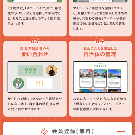
「地域貢献」「スローライフ」など、移住
マイページに居住地を登録しておく
先でやりたいことを選択して検索する
と、今住んでいるまちと検索したまちの
と、あなたと自治体とのマッチ度が表
暮らしに関わる情報（スーパーや教育
示されます。
施設の数、地価など）を比較して表示
します。
03
04
自治体担当者への
お気に入り＆閲覧した
問い合わせ
自治体の管理
サイト内で解決できなかった疑問点や
お気に入りページで、気になる自治体
気になる点を、自治体の移住担当者
を保存しておけます。マイページ上で
に問い合わせできます。
は閲覧履歴も確認できます。
会員登録[無料]