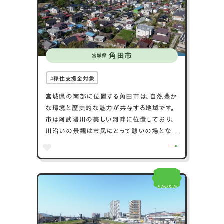
様な魅力を提供しています。
角田市
宮城県
移住支援金対象
宮城県の南部に位置する角田市は、自然豊か
な環境と歴史的な魅力が共存する地域です。
市は阿武隈川の美しい河畔に位置しており、
川沿いの景観は市民にとって憩いの場となっ
ています。また、角田市には古墳時代からの歴
史があり、数多くの古墳が残されていること
でも知られています。市内では農業も盛んで、
特に米作が中心となっており、地元産の新鮮
とかいなか
な農産物を楽しむことができます。角田市は
その自然の美しさと地域の歴史に敬意を表す
る多くの文化イベントが行われる魅力的な場
所です。