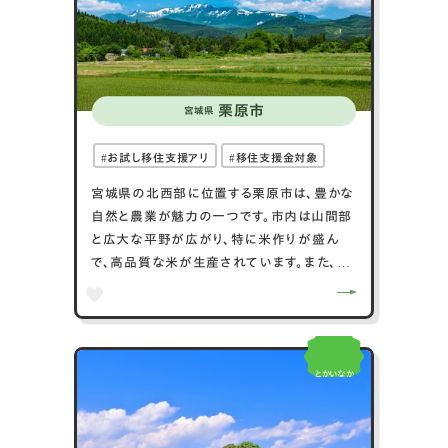
により、住む人々や訪れる人々にとって魅力的
な場所です。
栗原市
宮城県
お試し移住支援アリ
移住支援金対象
宮城県の北西部に位置する栗原市は、豊かな
自然と農業が魅力の一つです。市内は山間部
と広大な平野が広がり、特に米作りが盛ん
で、高品質な米が生産されています。また、栗
原市は四季折々の自然景観が楽しめることも
特徴で、春には桜、秋には紅葉の名所として
知られています。市内には歴史的な神社や寺
も多く、地元の伝統文化に触れることができ
とかいなか
ます。地域の祭りやイベントも盛んで、訪れる
人々に地域の魅力を伝えています。自然と文
化が調和する栗原市は、訪問者にとって魅力
的な癒しの地です。