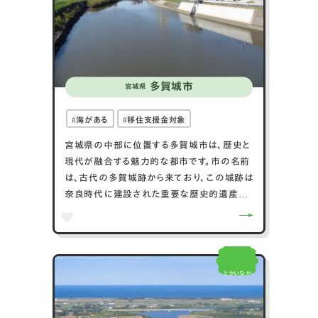
多賀城市
宮城県
海がある
移住支援金対象
宮城県の中部に位置する多賀城市は、歴史と
現代が融合する魅力的な都市です。市の名前
は、古代の多賀城跡から来ており、この城跡は
奈良時代に建設された重要な歴史的遺産で
す。現在、多賀城跡は国指定の史跡として保
存され、多くの観光客が訪れます。市は仙台市
に隣接しており、都市の利便性と住みやすさ
を兼ね備えています。また、市内には美しい公
とかいなか
園や自然スポットが豊富で、住民や訪問者に
憩いの場を提供しています。多賀城市はその
歴史的背景と現代の生活が調和した、魅力的