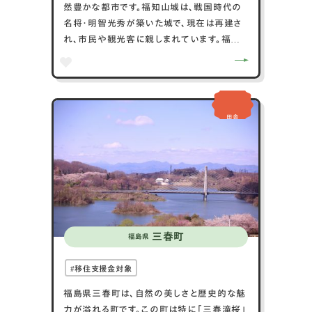
然豊かな都市です。福知山城は、戦国時代の
名将・明智光秀が築いた城で、現在は再建さ
れ、市民や観光客に親しまれています。福知
山市は、由良川や美しい山々に囲まれており、
四季折々の自然景観を楽しむことができま
す。特に秋の紅葉や春の桜は見どころです。地
元の特産品として、福知山茶や地元産の酒も
田舎
有名で、特に「福知山マラソン」は全国から多
くのランナーが参加するイベントとして知られ
ています。伝統と自然が調和したこの都市は、
訪れる人々に歴史と風景の美しさを提供しま
す。
三春町
福島県
移住支援金対象
福島県三春町は、自然の美しさと歴史的な魅
力が溢れる町です。この町は特に「三春滝桜」