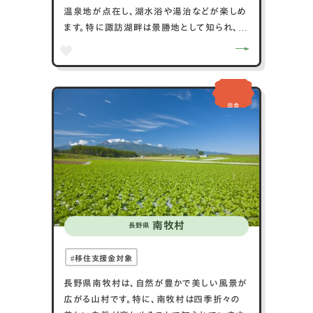
温泉地が点在し、湖水浴や湯治などが楽しめ
ます。特に諏訪湖畔は景勝地として知られ、水
上スポーツやレジャーが盛んです。また、茅野
市は信州の郷土料理の宝庫であり、地元産の
野菜や果物を使った料理が楽しめます。四季
折々の風景が美しく、特に春の桜や秋の紅葉
田舎
は見事です。地域の祭りやイベントも盛んで、
地元の文化に触れる機会も豊富です。茅野市
は自然、食、温泉、文化の魅力が満載の都市
です。
南牧村
長野県
移住支援金対象
長野県南牧村は、自然が豊かで美しい風景が
広がる山村です。特に、南牧村は四季折々の