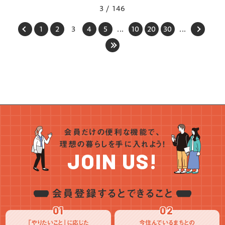
の米が生産されています。地元の食文化も魅
3 / 146
力の一つで、新鮮な地元の食材を使った料理
1
2
3
4
5
...
10
20
30
...
が楽しめます。また、伝統的な祭りや地元のイ
ベントは、コミュニティを一つにする重要な文
化的行事として位置づけられています。自然
と文化が融合した生活を求める人にとって、
飯豊町は魅力的な選択肢です。
会員だけの便利な機能で、
理想の暮らしを手に入れよう！
JOIN US!
会員登録するとできること
01
02
「やりたいこと」に応じた
今住んでいるまちとの