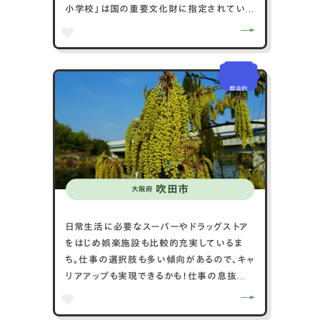
小学校」は国の重要文化財に指定されていま
す。また、本庄市は自然豊かで、四季折々の美
しい景色が楽しめることから、アウトドア活動
が盛んです。特に「神流湖」は釣りやボートな
どの水上レジャーが楽しめるスポットとして知
都会的
られています。市内では毎年「本庄早稲田マラ
ソン」などのスポーツイベントも開催され、健
康とスポーツの町としてもその名を馳せてい
ます。本庄市は、その歴史的遺産と自然の美し
さで訪れる人々に心地よい時間を提供しま
す。
吹田市
大阪府
日常生活に必要なスーパーやドラッグストア
をはじめ娯楽施設も比較的充実しているま
ち。仕事の選択肢も多い傾向があるので、キャ
リアアップも実現できるかも！仕事の息抜き
や気分転換がしやすい環境といえるでしょう。