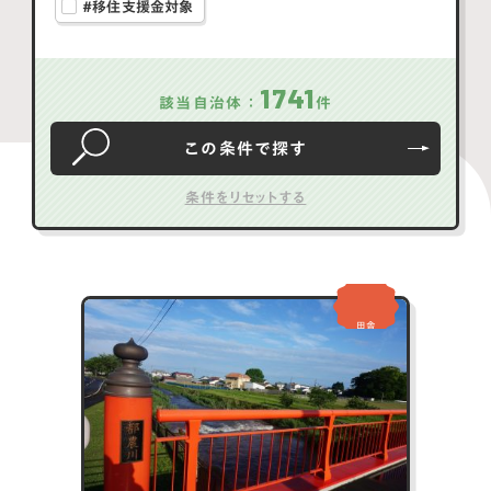
#移住支援金対象
1741
該当自治体：
件
この条件で
探す
田舎