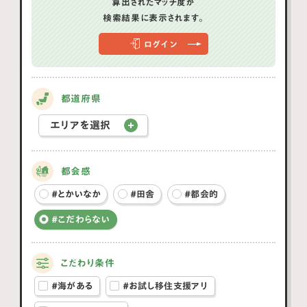
#仕事
#老後も便利に
選択なし
算出されたマッチ度が
検索結果に表示されます。
POINT :
やりたいことを選ぶと、あなたと自治体と
ログイン
のマッチ度を算出！
都道府県
エリアを選択
都会感
#とかいなか
#田舎
#都会的
#こだわらない
こだわり条件
#海がある
#お試し移住支援アリ