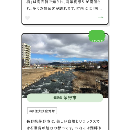
梅」は高品質で知られ、毎年梅祭りが開催さ
れ、多くの観光客が訪れます。町内には「南部
梅林」が広がり、春には満開の梅の花が美し
い景観を作ります。また、みなべ町は温泉地と
しても知られ、「みなべ温泉」はリラックスで
きるスポットです。海岸線も美しく、「千里浜」
とかいなか
では釣りや海水浴が楽しめます。交通アクセ
スはJRみなべ駅から大阪市まで約2時間と便
利で、多くの観光客が訪れる魅力的な町です。
茅野市
長野県
移住支援金対象
長野県茅野市は、美しい自然とリラックスで
きる環境が魅力の都市です。市内には湖畔や