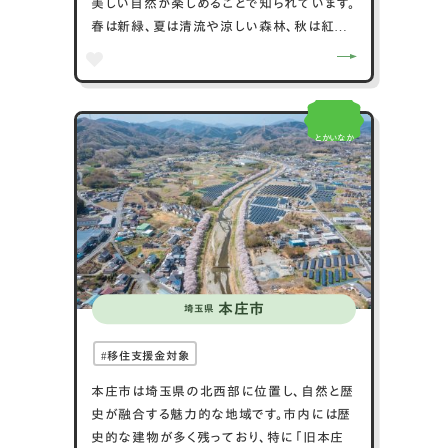
美しい自然が楽しめることで知られています。
春は新緑、夏は清流や涼しい森林、秋は紅葉、
冬は雪景色が魅力的です。村内には多くのト
レッキングコースや散策ルートがあり、アウト
ドア愛好家にとっては楽園となっています。ま
た、南牧村は温泉地でもあり、自然の中で心
とかいなか
身を癒す温泉が楽しめます。地元の食材も新
鮮で豊富であり、山菜や川魚を使った郷土料
理が人気です。南牧村は、自然、温泉、食、アウ
トドアの魅力が豊かな山村です。
本庄市
埼玉県
移住支援金対象
本庄市は埼玉県の北西部に位置し、自然と歴
史が融合する魅力的な地域です。市内には歴
史的な建物が多く残っており、特に「旧本庄