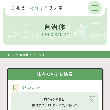
自治体
MUNICIPALITY
ホーム
▶︎
自治体
▶︎
ページ 3
住みたいまち検索
やりたいこと
閉じる
ログインすると、
#スローライフ
#子育て
#節約
移住先で「やりたいこと」に応じて