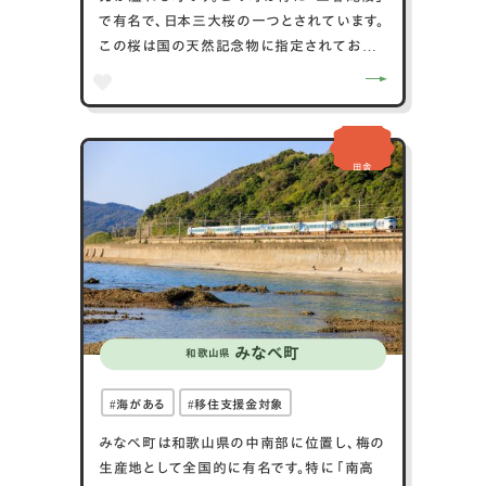
で有名で、日本三大桜の一つとされています。
この桜は国の天然記念物に指定されており、
春には多くの観光客で賑わいます。三春町は
また、豊かな自然環境に恵まれ、四季折々の
美しい風景を提供しています。歴史的な建造
物も多く、地域の文化や歴史を感じることが
田舎
できる場所が点在しています。農業も盛んで、
特に果物の生産が知られており、新鮮な地元
の味を楽しむことができます。三春町はその
歴史、自然、文化が織りなす魅力で多くの
人々を引きつけています。
みなべ町
和歌山県
海がある
移住支援金対象
みなべ町は和歌山県の中南部に位置し、梅の
生産地として全国的に有名です。特に「南高