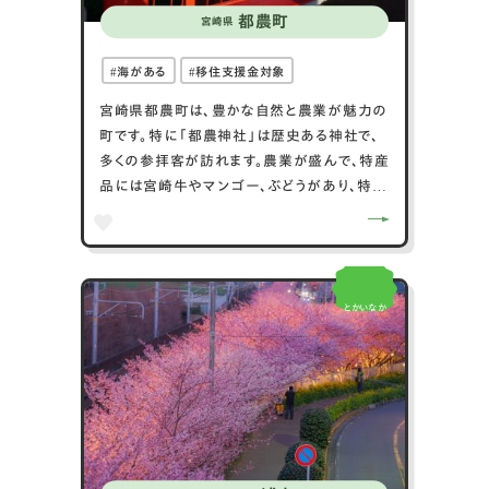
都農町
宮崎県
海がある
移住支援金対象
宮崎県都農町は、豊かな自然と農業が魅力の
町です。特に「都農神社」は歴史ある神社で、
多くの参拝客が訪れます。農業が盛んで、特産
品には宮崎牛やマンゴー、ぶどうがあり、特に
「都農ワイン」は国内外で高評価を受けてい
ます。海に面しているため、釣りや海水浴も楽
しめます。都農町は温泉も豊富で、「都農温
泉」ではリラックスできる温泉施設が整ってい
とかいなか
ます。毎年秋に開催される「都農町秋祭り」
は、地元の伝統行事として多くの観光客を集
めます。自然、農産物、文化が調和した都農町
は、訪れる人々を魅了します。