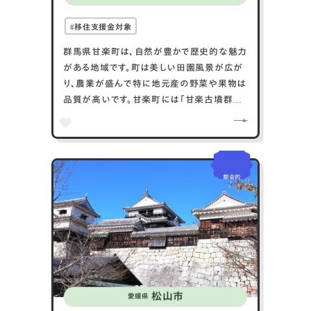
移住支援金対象
群馬県甘楽町は、自然が豊かで歴史的な魅力
がある地域です。町は美しい田園風景が広が
り、農業が盛んで特に地元産の野菜や果物は
品質が高いです。甘楽町には「甘楽古墳群」と
いう重要な古墳群があり、地域の古代史に興
味がある人々にとって価値ある訪問地です。ま
た、毎年開催される地元の祭りやイベントは、
地域コミュニティの結束を示すとともに、訪れ
都会的
る人々に楽しい体験を提供します。自然、歴
史、地域文化の調和が取れた甘楽町は、落ち
着いた雰囲気の中で多様な魅力を楽しむこと
ができる場所です。
松山市
愛媛県