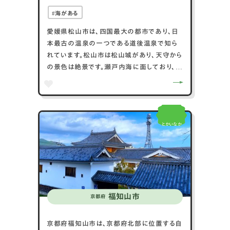
海がある
愛媛県松山市は、四国最大の都市であり、日
本最古の温泉の一つである道後温泉で知ら
れています。松山市は松山城があり、天守から
の景色は絶景です。瀬戸内海に面しており、豊
かな海の幸を楽しめます。俳句の町としても
有名で、正岡子規や種田山頭火がこの地で活
躍しました。また、文学と歴史が色濃く残る町
で、坊っちゃん列車や夏目漱石の小説「坊っち
とかいなか
ゃん」の舞台としても有名です。文化と自然が
調和した観光地です。
福知山市
京都府
京都府福知山市は、京都府北部に位置する自