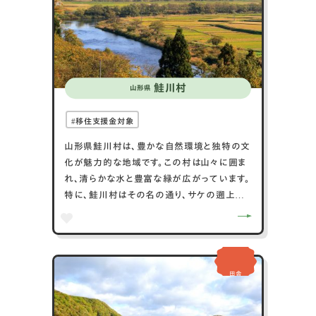
歓迎を提供します。自然と歴史を愛する方々
にとって、上ノ国町での新生活は魅力的な選
択となるでしょう。
鮭川村
山形県
移住支援金対象
山形県鮭川村は、豊かな自然環境と独特の文
化が魅力的な地域です。この村は山々に囲ま
れ、清らかな水と豊富な緑が広がっています。
特に、鮭川村はその名の通り、サケの遡上が
見られる川があり、毎年秋にはサケの産卵を
目的とした自然観察が行われます。また、この
地域は農業も盛んで、特に米作が中心です
が、サクランボやリンゴなどの果物栽培も行
田舎
われています。地元の祭りや伝統的な行事も
多く、コミュニティの絆を強化し、訪れる人々
に深い印象を与える文化的な活動が活発で