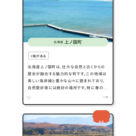
伝統が共存する魅力的な場所です。
上ノ国町
北海道
海がある
北海道上ノ国町は、壮大な自然と古くからの
歴史が融合する魅力的な町です。この地域は
美しい海岸線と豊かな山々に囲まれており、
自然愛好者には絶好の場所です。特に春の
花々や秋の紅葉は、訪れる人々を魅了します。
また、上ノ国町は古墳や石器時代の遺跡が多
く、歴史的な価値も高いです。地元の海の幸、
特にホタテやカニは絶品で、新鮮な食材を楽
田舎
しむことができます。地域の祭りやイベントは
コミュニティを一つにし、訪れる人々に温かい