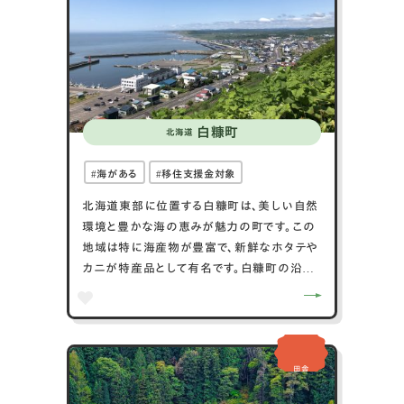
白糠町
北海道
海がある
移住支援金対象
北海道東部に位置する白糠町は、美しい自然
環境と豊かな海の恵みが魅力の町です。この
地域は特に海産物が豊富で、新鮮なホタテや
カニが特産品として有名です。白糠町の沿岸
部は、海岸線が美しく、釣りや海水浴などのマ
リンアクティビティが楽しめます。また、町は
農業も盛んで、特にジャガイモやたまねぎの
生産が中心です。四季折々の自然の美しさを
田舎
楽しむことができ、冬季にはスノーシューやス
キーなどのアウトドア活動が人気です。白糠町