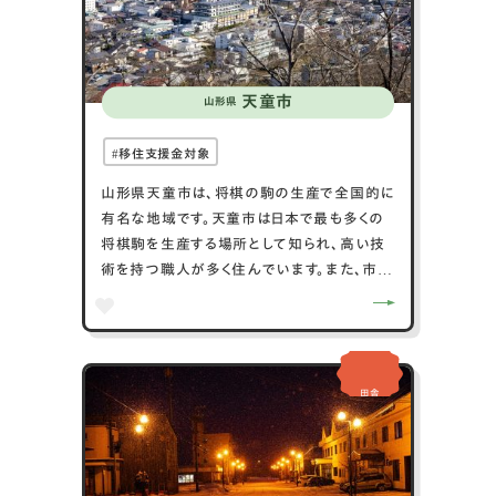
天童市
山形県
移住支援金対象
山形県天童市は、将棋の駒の生産で全国的に
有名な地域です。天童市は日本で最も多くの
将棋駒を生産する場所として知られ、高い技
術を持つ職人が多く住んでいます。また、市内
には将棋駒の博物館もあり、将棋愛好家にと
っては見逃せないスポットです。天童市はま
た、美しい自然に恵まれており、特に「天童公
園」は四季折々の花が楽しめる場所として知
田舎
られています。温泉も豊富で、観光客にリラッ
クスした時間を提供しています。伝統と自然の
豊かさが魅力の天童市は、訪れる人々に多く
の発見と癒しを与えています。