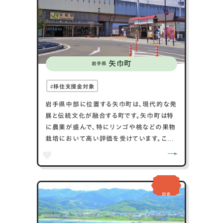
矢巾町
岩手県
移住支援金対象
岩手県中部に位置する矢巾町は、現代的な発
展と伝統文化が融合する町です。矢巾町は特
に農業が盛んで、特にリンゴや桃などの果物
栽培において高い評価を受けています。この
地域の果物は、その品質の高さから全国的に
も知られています。また、町には新しい商業施
設や住宅地が整備されつつあり、若い家族や
ビジネスの新しい拠点としても注目されてい
田舎
ます。しかし、地元の祭りや伝統行事も盛ん
で、新旧の文化が調和している点も矢巾町の
大きな魅力です。このように、矢巾町は革新と