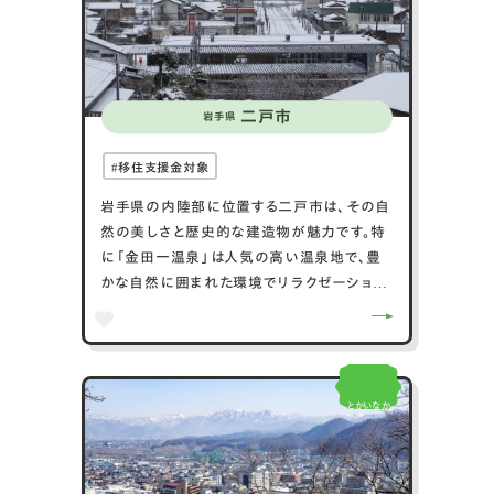
魅力的な場所です。
二戸市
岩手県
移住支援金対象
岩手県の内陸部に位置する二戸市は、その自
然の美しさと歴史的な建造物が魅力です。特
に「金田一温泉」は人気の高い温泉地で、豊
かな自然に囲まれた環境でリラクゼーション
を楽しむことができます。また、二戸市は「南
部藩」の城下町としての歴史があり、その文
化遺産を今に伝える建築物や行事が数多く存
在します。市内には古くからの歴史を感じさせ
とかいなか
る神社や寺院も多く、地域の伝統と文化に触
れることができます。自然と歴史が織り成す
魅力的な地域、それが二戸市です。