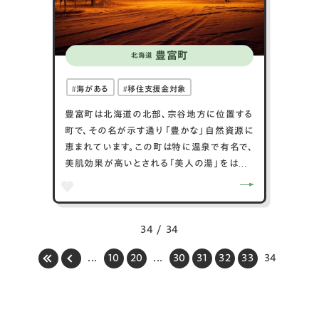
豊富町
北海道
海がある
移住支援金対象
豊富町は北海道の北部、宗谷地方に位置する
町で、その名が示す通り「豊かな」自然資源に
恵まれています。この町は特に温泉で有名で、
美肌効果が高いとされる「美人の湯」をはじ
め、多様な温泉が観光の魅力となっていま
す。また、豊富町は農業も盛んで、ジャガイモ
やビートなどの高品質な農産物が栽培されて
います。冬季には、豊富な自然雪を利用したス
34 / 34
ノーアクティビティが楽しめ、多くの冬スポー
...
10
20
...
30
31
32
33
34
ツ愛好家を引き寄せています。町のコミュニ
ティは開かれており、新住民を暖かく迎える体
制が整っているため、新しい生活を始めるの
に理想的な場所です。