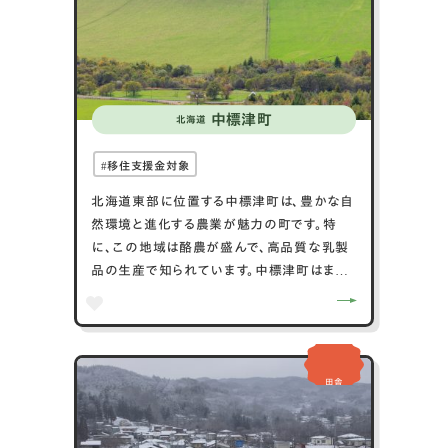
中標津町
北海道
移住支援金対象
北海道東部に位置する中標津町は、豊かな自
然環境と進化する農業が魅力の町です。特
に、この地域は酪農が盛んで、高品質な乳製
品の生産で知られています。中標津町はまた、
野生動物との距離が近いことでも有名で、特
に鹿やキツネの観察が容易です。自然愛好家
には、豊かな森林や湿原を探索するハイキン
グや野鳥観察が人気です。四季折々の自然の
田舎
美しさが楽しめるほか、地元の農産物を活か
したグルメも楽しむことができます。中標津町
は、自然と農業が共生する生活を体験できる