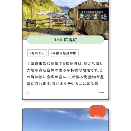
す。自然豊かで、地域文化が生き生きとしてい
る鮭川村は、多くの訪問者に魅力的な体験を
提供します。
広尾町
北海道
海がある
移住支援金対象
北海道東部に位置する広尾町は、豊かな海と
大地が育む自然の恵みが特徴の地域です。こ
の町は特に漁業が盛んで、新鮮な海産物が豊
富に取れます。特にホタテやカニは高品質で
知られ、全国の市場で人気があります。広尾
町はまた、広大な自然景観が魅力で、野鳥の
観察や自然散策が楽しめます。地元の食文化
も豊かで、海の幸を活かした料理が多くの食
田舎
通を惹きつけています。自然とのふれあいや、
新鮮な食材を楽しむことができる広尾町は、
訪れる人々にとって魅力的な場所です。