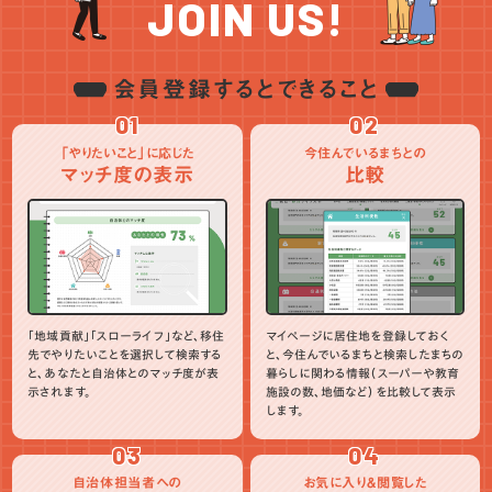
JOIN US!
会員登録するとできること
01
02
「やりたいこと」に応じた
今住んでいるまちとの
マッチ度の表示
比較
「地域貢献」「スローライフ」など、移住
マイページに居住地を登録しておく
先でやりたいことを選択して検索する
と、今住んでいるまちと検索したまちの
と、あなたと自治体とのマッチ度が表
暮らしに関わる情報（スーパーや教育
示されます。
施設の数、地価など）を比較して表示
します。
03
04
自治体担当者への
お気に入り＆閲覧した