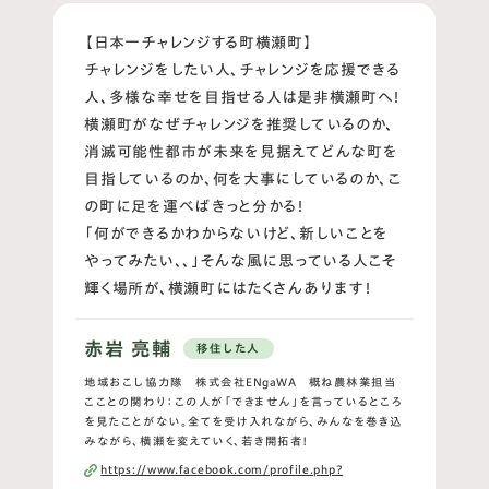
【日本一チャレンジする町横瀬町】
チャレンジをしたい人、チャレンジを応援できる
人、多様な幸せを目指せる人は是非横瀬町へ！
横瀬町がなぜチャレンジを推奨しているのか、
消滅可能性都市が未来を見据えてどんな町を
目指しているのか、何を大事にしているのか、こ
の町に足を運べばきっと分かる！
「何ができるかわからないけど、新しいことを
やってみたい、、」そんな風に思っている人こそ
輝く場所が、横瀬町にはたくさんあります！
赤岩 亮輔
移住した人
地域おこし協力隊 株式会社ENgaWA 概ね農林業担当
こことの関わり：この人が「できません」を言っているところ
を見たことがない。全てを受け入れながら、みんなを巻き込
みながら、横瀬を変えていく、若き開拓者！
https://www.facebook.com/profile.php?