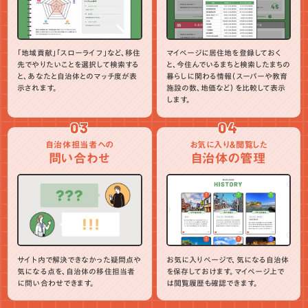
「地域貢献」「スローライフ」など、移住
マイページに居住地を登録しておく
先でやりたいことを選択して検索する
と、今住んでいるまちと検索したまちの
と、あなたと自治体とのマッチ度が表
暮らしに関わる情報（スーパーや教育
示されます。
施設の数、地価など）を比較して表示
します。
03
04
自治体担当者への
お気に入り＆閲覧した
問い合わせ
自治体の管理
サイト内で解決できなかった疑問点や
お気に入りページで、気になる自治体
気になる点を、自治体の移住担当者
を保存しておけます。マイページ上で
に問い合わせできます。
は閲覧履歴も確認できます。