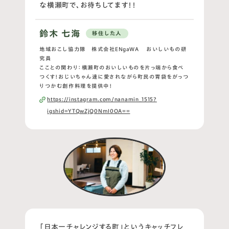
な横瀬町で、お待ちしてます！！
鈴木 七海
移住した人
地域おこし協力隊 株式会社ENgaWA おいしいもの研
究員
こことの関わり：横瀬町のおいしいものを片っ端から食べ
つくす！おじいちゃん達に愛されながら町民の胃袋をがっつ
りつかむ創作料理を提供中！
https://instagram.com/nanamin_1515?
igshid=YTQwZjQ0NmI0OA==
「日本一チャレンジする町」というキャッチフレ