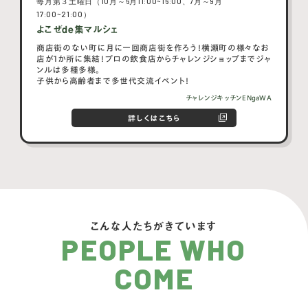
毎月第３土曜日（10月～6月11:00~16:00、7月～9月
17:00~21:00）
よこぜde集マルシェ
商店街のない町に月に一回商店街を作ろう！横瀬町の様々なお
店が1か所に集結！プロの飲食店からチャレンジショップまでジャ
ンルは多種多様。
子供から高齢者まで多世代交流イベント！
チャレンジキッチンENgaWA
詳しくはこちら
こんな人たちがきています
PEOPLE WHO
COME