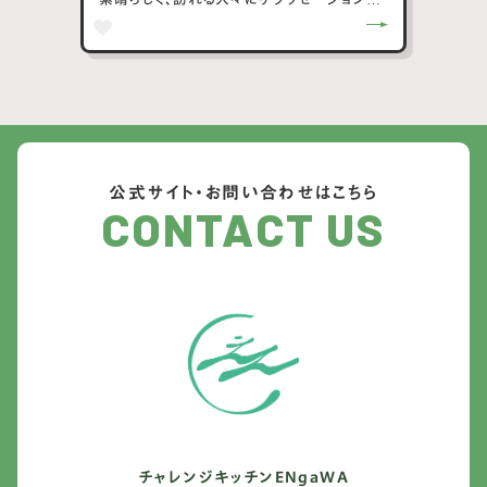
提供しています。また、横瀬町はハイキングや
登山に適した地域で、秩父多峯主山や武甲山
へのアクセスが良好です。町内では「星空観
察会」などの自然を活かしたイベントも盛ん
に行われており、自然と触れ合いたい人々に
人気のスポットです。横瀬町は、その美しい自
然景観と地域文化が調和した、訪れる人々に
公式サイト・お問い合わせはこちら
癒しと冒険を提供する町です。
CONTACT US
チャレンジキッチンENgaWA